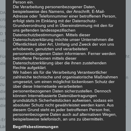
Person ein.
Die Verarbeitung personenbezogener Daten,
beispielsweise des Namens, der Anschrift, E-Mail-
DAS BLAUE HAUS e.V.
Adresse oder Telefonnummer einer betroffenen Person,
c/o Kanzlei Dreissiger
erfolgt stets im Einklang mit der Datenschutz-
Grundverordnung und in Übereinstimmung mit den für
Inselstraße 6
uns geltenden landesspezifischen
D 10179 Berlin
Datenschutzbestimmungen. Mittels dieser
Datenschutzerklärung möchte unser Unternehmen die
+49 30 2250540
Öffentlichkeit über Art, Umfang und Zweck der von uns
erhobenen, genutzten und verarbeiteten
personenbezogenen Daten informieren. Ferner werden
Für das ganze Projekt UNO-Denkmal „Die Blaue Frau“ gab es nicht
betroffene Personen mittels dieser
Datenschutzerklärung über die ihnen zustehenden
die geringste Unterstützung.
Rechte aufgeklärt.
Wir haben als für die Verarbeitung Verantwortlicher
zahlreiche technische und organisatorische Maßnahmen
Gerne nehmen wir Spenden entgegen, um das Projekt fortführen
umgesetzt, um einen möglichst lückenlosen Schutz der
zu können. Im Moment ist nur
über diese Internetseite verarbeiteten
personenbezogenen Daten sicherzustellen. Dennoch
die Westansicht des Denkmals gestaltet. Bei einer Glasskulptur
können Internetbasierte Datenübertragungen
wie der „Blauen Frau“ kann auch
grundsätzlich Sicherheitslücken aufweisen, sodass ein
absoluter Schutz nicht gewährleistet werden kann. Aus
die Gegenseite – die Ostansicht - gleichwertig gestaltet werden.
diesem Grund steht es jeder betroffenen Person frei,
personenbezogene Daten auch auf alternativen Wegen,
beispielsweise telefonisch, an uns zu übermitteln.
-Ergänzung durch die Namen weiterer Gefallener aus weiteren
Ländern
Begriffsbestimmungen