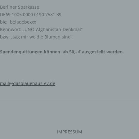
natürlichen Person sind, identifiziert werden kann.
Berliner Sparkasse
DE69 1005 0000 0190 7581 39
bic: beladebexxx
b) betroffene Person
Kennwort: „UNO-Afghanistan-Denkmal“
Betroffene Person ist jede identifizierte oder
bzw. „sag mir wo die Blumen sind“.
identifizierbare natürliche Person, deren
personenbezogene Daten von dem für die Verarbeitung
Verantwortlichen verarbeitet werden.
Spendenquittungen können ab 50,- € ausgestellt werden.
c) Verarbeitung
Verarbeitung ist jeder mit oder ohne Hilfe automatisierter
mail@dasblauehaus-ev.de
Verfahren ausgeführte Vorgang oder jede solche
Vorgangsreihe im Zusammenhang mit
personenbezogenen Daten wie das Erheben, das
Erfassen, die Organisation, das Ordnen, die
Speicherung, die Anpassung oder Veränderung, das
Auslesen, das Abfragen, die Verwendung, die
Offenlegung durch Übermittlung, Verbreitung oder eine
andere Form der Bereitstellung, den Abgleich oder die
Verknüpfung, die Einschränkung, das Löschen oder die
Vernichtung.
IMPRESSUM