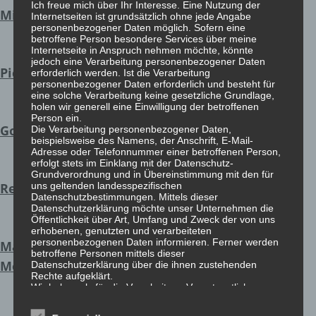
Ich freue mich über Ihr Interesse. Eine Nutzung der
Michelangelo
Internetseiten ist grundsätzlich ohne jede Angabe
personenbezogener Daten möglich. Sofern eine
betroffene Person besondere Services über meine
Internetseite in Anspruch nehmen möchte, könnte
jedoch eine Verarbeitung personenbezogener Daten
Picasso
erforderlich werden. Ist die Verarbeitung
personenbezogener Daten erforderlich und besteht für
eine solche Verarbeitung keine gesetzliche Grundlage,
holen wir generell eine Einwilligung der betroffenen
Person ein.
Goya
Die Verarbeitung personenbezogener Daten,
beispielsweise des Namens, der Anschrift, E-Mail-
Adresse oder Telefonnummer einer betroffenen Person,
erfolgt stets im Einklang mit der Datenschutz-
Grundverordnung und in Übereinstimmung mit den für
Rembrandt
uns geltenden landesspezifischen
Datenschutzbestimmungen. Mittels dieser
Datenschutzerklärung möchte unser Unternehmen die
Öffentlichkeit über Art, Umfang und Zweck der von uns
erhobenen, genutzten und verarbeiteten
personenbezogenen Daten informieren. Ferner werden
Malewitch
betroffene Personen mittels dieser
Modrian
Datenschutzerklärung über die ihnen zustehenden
Rechte aufgeklärt.
Wir haben als für die Verarbeitung Verantwortlicher
zahlreiche technische und organisatorische Maßnahmen
umgesetzt, um einen möglichst lückenlosen Schutz der